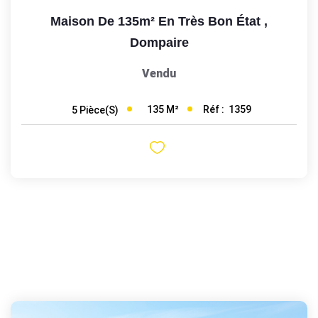
Maison De 135m² En Très Bon État
,
Dompaire
Vendu
135
M²
Réf :
1359
5
Pièce(s)