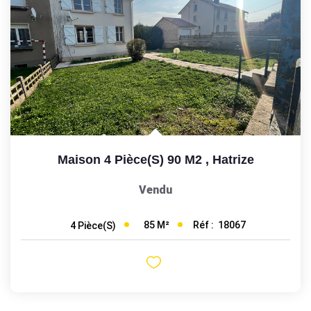
Maison 4 Pièce(s) 90 M2
,
Hatrize
Vendu
85
M²
Réf :
18067
4
Pièce(s)