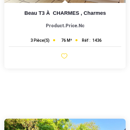
Beau T3 À CHARMES
,
Charmes
Product.price.nc
76
M²
Réf :
1436
3
Pièce(s)