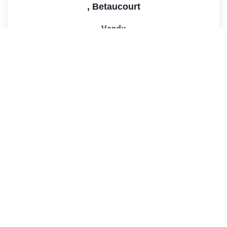
,
Betaucourt
Vendu
220
M²
Réf :
1323
7
Pièce(s)
Précédente
1
2
3
4
5
...
130
Suivante