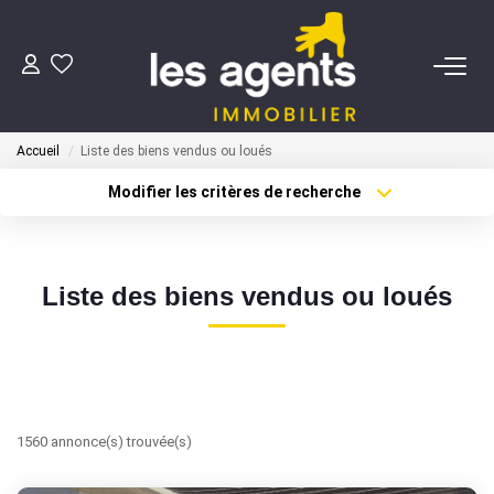
ACHETER
Accueil
Liste des biens vendus ou loués
NOS AGENTS
Modifier les critères de recherche
Localisation
Type de transaction
BIENS VENDUS
Surface min
Type de bien
Liste des biens vendus ou loués
Plus de critères
Budget max
CONTACT
Créer une alerte
ESTIMATION
1560 annonce(s) trouvée(s)