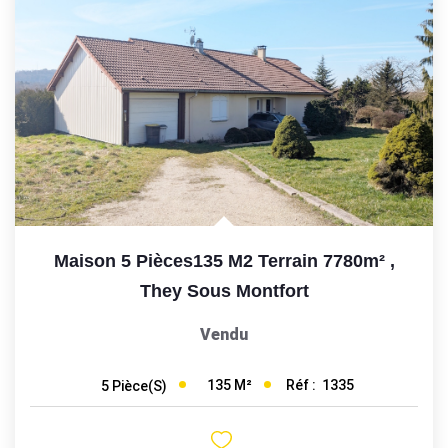
Maison 5 Pièces135 M2 Terrain 7780m²
,
They Sous Montfort
Vendu
135
M²
Réf :
1335
5
Pièce(s)