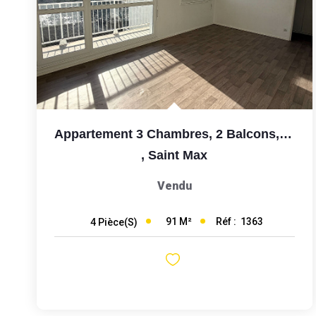
Appartement 3 Chambres, 2 Balcons, Garage
,
Saint Max
Vendu
91
M²
Réf :
1363
4
Pièce(s)