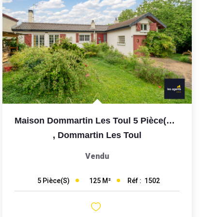
Maison Dommartin Les Toul 5 Pièce(s) 125 M2 + 1360m2 Terrain
,
Dommartin Les Toul
Vendu
125
M²
Réf :
1502
5
Pièce(s)