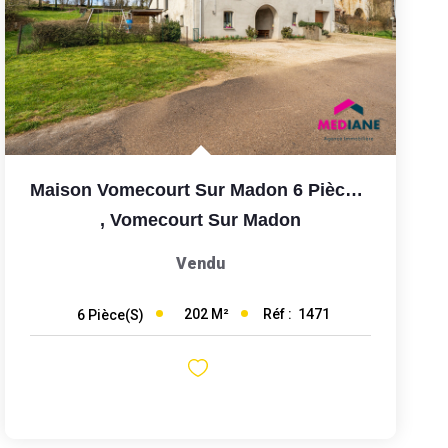
Maison Vomecourt Sur Madon 6 Pièce(s)
,
Vomecourt Sur Madon
Vendu
202
M²
Réf :
1471
6
Pièce(s)