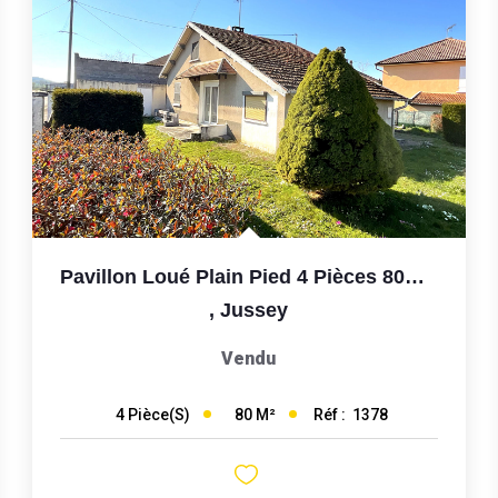
Pavillon Loué Plain Pied 4 Pièces 80m2 Jussey 75000€
,
Jussey
Vendu
80
M²
Réf :
1378
4
Pièce(s)