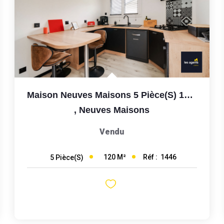
Maison Neuves Maisons 5 Pièce(s) 120 M2 + Terrain 530m2
,
Neuves Maisons
Vendu
120
M²
Réf :
1446
5
Pièce(s)