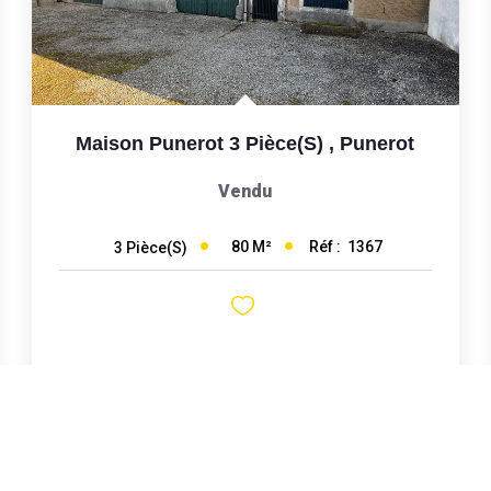
Maison Punerot 3 Pièce(s)
,
Punerot
Vendu
80
M²
Réf :
1367
3
Pièce(s)