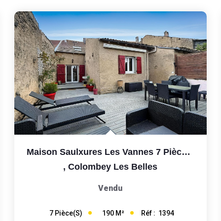
Maison Saulxures Les Vannes 7 Pièces 190 M2
,
Colombey Les Belles
Vendu
190
M²
Réf :
1394
7
Pièce(s)