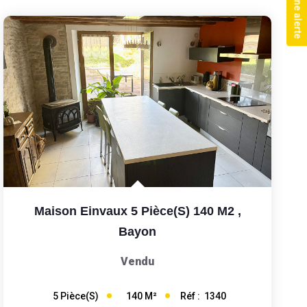
Créer une alerte
Maison Einvaux 5 Pièce(s) 140 M2
,
Bayon
Vendu
140
M²
Réf :
1340
5
Pièce(s)