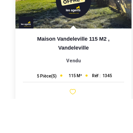
Maison Vandeleville 115 M2
,
Vandeleville
Vendu
115
M²
Réf :
1345
5
Pièce(s)