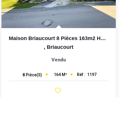
Maison Briaucourt 8 Pièces 163m2 Habitables, 6chambres,...
,
Briaucourt
Vendu
164
M²
Réf :
1197
8
Pièce(s)