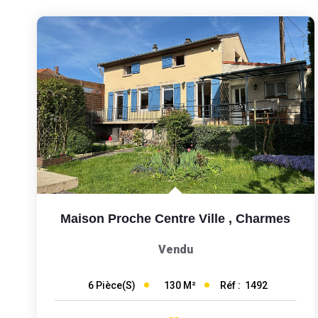
Maison Proche Centre Ville
,
Charmes
Vendu
130
M²
Réf :
1492
6
Pièce(s)