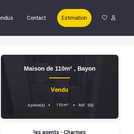
endus
Contact
Estimation
Maison de 110m²
,
Bayon
Vendu
110
m²
4
pièce(s)
Réf :
552
les agents - Charmes