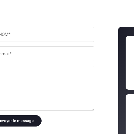
NOM*
email*
nvoyer le message