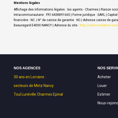
Mentions légales
Affichage des informations légales : les agents - Charmes | Raison so
Intracommunautaire : FR14438891665 | Forme juridique : SARL | Capital 
financière : NC. | N° de caisse de garantie : NC | Adresse caisse de ga
Beauregard-54000 NANCY | Adresse du site :
http://www.mediation-viv
NOS AGENCES
NOS SERVI
30 ans en Lorraine :
Acheter
secteurs de Metz Nancy
Louer
Toul Lunéville Charmes Epinal
Estimer
Nous-rejoin