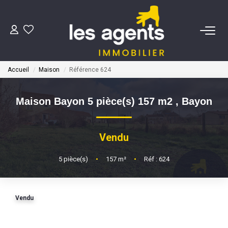
ACHETER
Accueil
Maison
Référence 624
NOS AGENTS
Maison Bayon 5 pièce(s) 157 m2
,
Bayon
BIENS VENDUS
Vendu
CONTACT
5
pièce(s)
•
157
m²
•
Réf : 624
ESTIMATION
Vendu