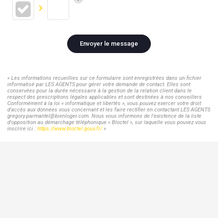
Envoyer le message
« Les informations recueillies sur ce formulaire sont enregistrées dans un fichier
informatisé par LES AGENTS pour gérer votre demande de contact. Elles sont
conservées pour la durée nécessaire à la gestion de la relation client dans le
respect des prescriptions légales applicables et sont destinées à nos conseillers
Conformément à la loi « informatique et libertés », vous pouvez exercer votre droit
d'accès aux données vous concernant et les faire rectifier en contactant LES AGENTS
gregory.parmantel@bienloger.com. Nous vous informons de l'existence de la liste
d'opposition au démarchage téléphonique « Bloctel », sur laquelle vous pouvez vous
inscrire ici :
https://www.bloctel.gouv.fr/
»