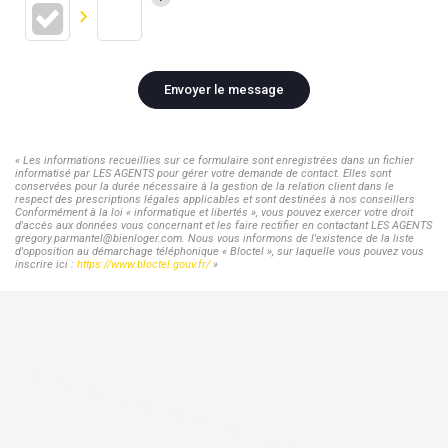
Envoyer le message
« Les informations recueillies sur ce formulaire sont enregistrées dans un fichier
informatisé par LES AGENTS pour gérer votre demande de contact. Elles sont
conservées pour la durée nécessaire à la gestion de la relation client dans le
respect des prescriptions légales applicables et sont destinées à nos conseillers
Conformément à la loi « informatique et libertés », vous pouvez exercer votre droit
d'accès aux données vous concernant et les faire rectifier en contactant LES AGENTS
gregory.parmantel@bienloger.com. Nous vous informons de l'existence de la liste
d'opposition au démarchage téléphonique « Bloctel », sur laquelle vous pouvez vous
inscrire ici :
https://www.bloctel.gouv.fr/
»