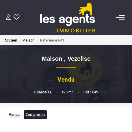
ACHETER
Accueil
Maison
Référence 649
NOS AGENTS
Maison
,
Vezelise
BIENS VENDUS
Vendu
CONTACT
6
pièce(s)
•
120
m²
•
Réf : 649
ESTIMATION
Vendu
Compromis