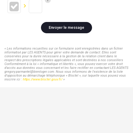
Envoyer le message
« Les informations recueillies sur ce formulaire sont enregistrées dans un fichier
informatisé par LES AGENTS pour gérer votre demande de contact. Elles sont
conservées pour la durée nécessaire à la gestion de la relation client dans le
respect des prescriptions légales applicables et sont destinées à nos conseillers
Conformément à la loi « informatique et libertés », vous pouvez exercer votre droit
d'accès aux données vous concernant et les faire rectifier en contactant LES AGENTS
gregory.parmantel@bienloger.com. Nous vous informons de l'existence de la liste
d'opposition au démarchage téléphonique « Bloctel », sur laquelle vous pouvez vous
inscrire ici :
https://www.bloctel.gouv.fr/
»