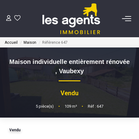
ACHETER
Accueil
Maison
Référence 647
NOS AGENTS
Maison individuelle entièrement rénovée
BIENS VENDUS
,
Vaubexy
CONTACT
Vendu
ESTIMATION
5
pièce(s)
•
109
m²
•
Réf : 647
Vendu