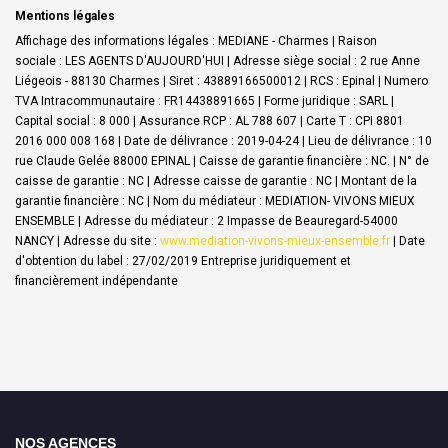
Mentions légales
Affichage des informations légales : MEDIANE - Charmes | Raison
sociale : LES AGENTS D'AUJOURD'HUI | Adresse siège social : 2 rue Anne
Liégeois - 88130 Charmes | Siret : 43889166500012 | RCS : Epinal | Numero
TVA Intracommunautaire : FR14438891665 | Forme juridique : SARL |
Capital social : 8 000 | Assurance RCP : AL 788 607 |
Carte T : CPI 8801
2016 000 008 168 | Date de délivrance : 2019-04-24 | Lieu de délivrance : 10
rue Claude Gelée 88000 EPINAL | Caisse de garantie financière : NC. | N° de
caisse de garantie : NC | Adresse caisse de garantie : NC | Montant de la
garantie financière : NC | Nom du médiateur : MEDIATION- VIVONS MIEUX
ENSEMBLE | Adresse du médiateur : 2 Impasse de Beauregard-54000
NANCY | Adresse du site :
www.mediation-vivons-mieux-ensemble.fr
| Date
d'obtention du label : 27/02/2019
Entreprise juridiquement et
financièrement indépendante
NOS AGENCES