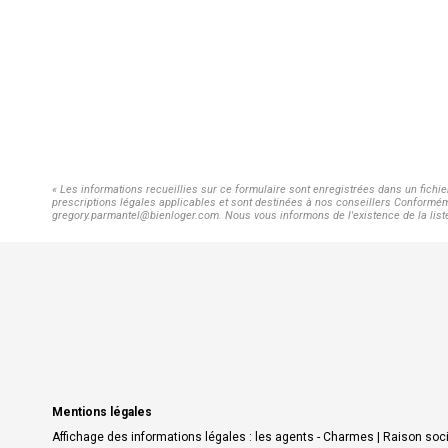
« Les informations recueillies sur ce formulaire sont enregistrées dans un fichi
prescriptions légales applicables et sont destinées à nos conseillers Conforméme
gregory.parmantel@bienloger.com. Nous vous informons de l'existence de la liste 
Mentions légales
Affichage des informations légales : les agents - Charmes | Raison so