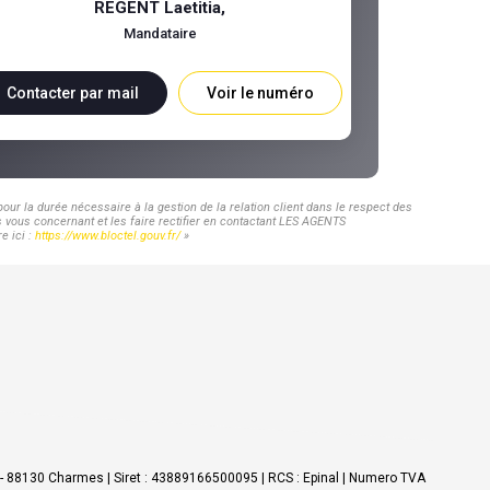
REGENT Laetitia
,
Mandataire
Contacter par mail
Voir le numéro
ur la durée nécessaire à la gestion de la relation client dans le respect des
s vous concernant et les faire rectifier en contactant LES AGENTS
e ici :
https://www.bloctel.gouv.fr/
»
 - 88130 Charmes | Siret : 43889166500095 | RCS : Epinal | Numero TVA