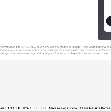
er informatisé par LES AGENTS pour gérer votre demande de contact. Elles sont conservées po
nt à la loi « informatique et libertés », vous pouvez exercer votre droit d'accès aux donnée
d'opposition au démarchage téléphonique « Bloctel », sur laquelle vous pouvez vous inscrir
ciale : LES AGENTS D'AUJOURD'HUI | Adresse siège social : 11 rue Maurice Barrès