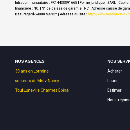
Intracommunautaire : FR14438891665 | Forme juridique : SARL | Capital 
financière : NC. | N° de caisse de garantie : NC | Adresse caisse de ga
Beauregard-54000 NANCY | Adresse du site :
http://www.mediation-viv
NOS AGENCES
NOS SERVI
30 ans en Lorraine :
Acheter
secteurs de Metz Nancy
Louer
Toul Lunéville Charmes Epinal
Estimer
Nous-rejoin