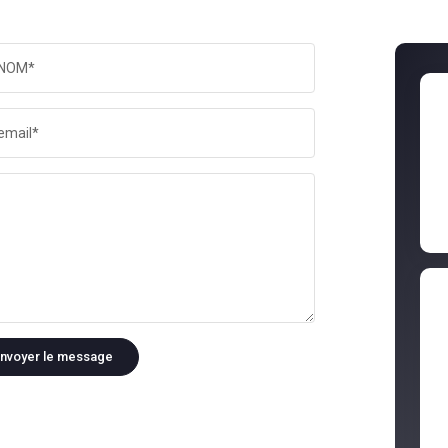
NOM*
email*
nvoyer le message