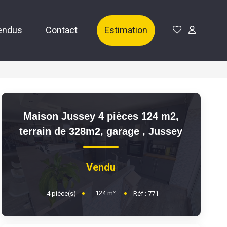
endus
Contact
Estimation
Maison Jussey 4 pièces 124 m2,
terrain de 328m2, garage
,
Jussey
Vendu
124
m²
4
pièce(s)
Réf :
771