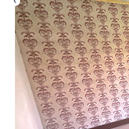
Description
Réf : 777
Laetitia Régent, Les Agents vous invite à découvrir cette c