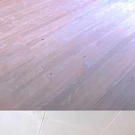
lon-séjour, wc, buanderie.
fort à cette maison.
, bureau de tabac, coiffeur,)