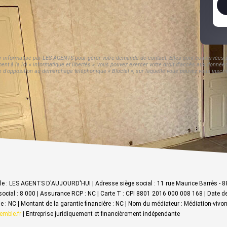
er informatisé par LES AGENTS pour gérer votre demande de contact. Elles sont conservées po
nt à la loi « informatique et libertés », vous pouvez exercer votre droit d'accès aux donnée
d'opposition au démarchage téléphonique « Bloctel », sur laquelle vous pouvez vous inscrir
iale : LES AGENTS D'AUJOURD'HUI | Adresse siège social : 11 rue Maurice Barrès -
ocial : 8 000 | Assurance RCP : NC |
Carte T : CPI 8801 2016 000 008 168 | Date de 
ntie : NC | Montant de la garantie financière : NC | Nom du médiateur : Médiation-
emble.fr
|
Entreprise juridiquement et financièrement indépendante