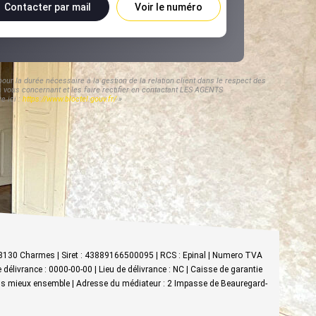
Contacter par mail
Voir le numéro
ur la durée nécessaire à la gestion de la relation client dans le respect des
s vous concernant et les faire rectifier en contactant LES AGENTS
e ici :
https://www.bloctel.gouv.fr/
»
 88130 Charmes | Siret : 43889166500095 | RCS : Epinal | Numero TVA
délivrance : 0000-00-00 | Lieu de délivrance : NC | Caisse de garantie
vivons mieux ensemble | Adresse du médiateur : 2 Impasse de Beauregard-