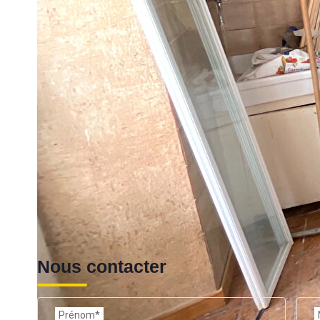
Nos honoraires
Ce bien est soumis à un diagnostic ERP (État des Ris
https://www.georisques.gouv.fr/
Nous contacter
Prénom*