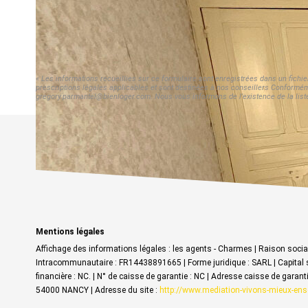
« Les informations recueillies sur ce formulaire sont enregistrées dans un fichi
prescriptions légales applicables et sont destinées à nos conseillers Conforméme
gregory.parmantel@bienloger.com. Nous vous informons de l'existence de la liste 
Mentions légales
Affichage des informations légales : les agents - Charmes | Raison soc
Intracommunautaire : FR14438891665 | Forme juridique : SARL | Capital s
financière : NC. | N° de caisse de garantie : NC | Adresse caisse de gara
54000 NANCY | Adresse du site :
http://www.mediation-vivons-mieux-ens