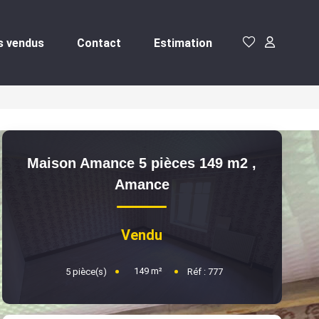
s vendus
Contact
Estimation
Maison Amance 5 pièces 149 m2
,
Amance
Vendu
149
m²
5
pièce(s)
Réf :
777