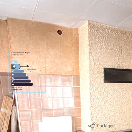
llère
ge standard entre 1482€ et 2004€. Pour la date de référence
Partager
mer