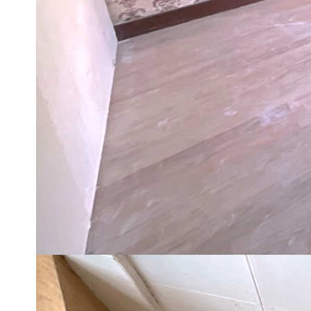
mitoyenne situé à Amance.
Elle se compose en rdc : entrée, cuisine avec insert bois, sa
A l'étage : 4 chambres spacieuses, un bureau, wc.
La maison dispose également d'un garage et d'une cave.
Coté extérieur : une terrasse attenante apporte un réel con
Points forts :
- Relié au réseau d'assainissement collectif
- Pompe à chaleur 2022
- Excellent rapport qualité/prix
- Proche des commodités, écoles et commerces (boulangerie
Une visite s'impose !