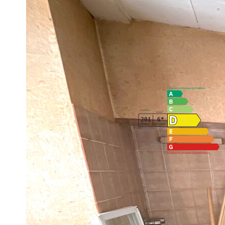
Prix FAI : 21 500€ Honoraires à la charge du vendeur
Pour tous renseignements ou visite, contacter votre consei
Diagnostics énergétiques
Montant estimé des dépenses annuelles d'énergie pour un usa
01/01/2021.
Impri