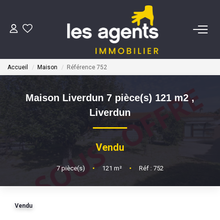
ACHETER
Accueil
Maison
Référence 752
NOS AGENTS
Maison Liverdun 7 pièce(s) 121 m2
,
BIENS VENDUS
Liverdun
CONTACT
Vendu
ESTIMATION
7
pièce(s)
•
121
m²
•
Réf : 752
Vendu