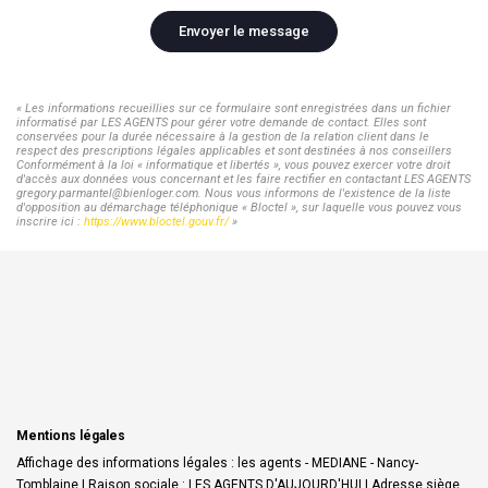
Envoyer le message
« Les informations recueillies sur ce formulaire sont enregistrées dans un fichier
informatisé par LES AGENTS pour gérer votre demande de contact. Elles sont
conservées pour la durée nécessaire à la gestion de la relation client dans le
respect des prescriptions légales applicables et sont destinées à nos conseillers
Conformément à la loi « informatique et libertés », vous pouvez exercer votre droit
d'accès aux données vous concernant et les faire rectifier en contactant LES AGENTS
gregory.parmantel@bienloger.com. Nous vous informons de l'existence de la liste
d'opposition au démarchage téléphonique « Bloctel », sur laquelle vous pouvez vous
inscrire ici :
https://www.bloctel.gouv.fr/
»
Mentions légales
Affichage des informations légales : les agents - MEDIANE - Nancy-
Tomblaine | Raison sociale : LES AGENTS D'AUJOURD'HUI | Adresse siège