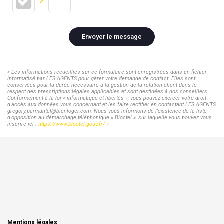
Envoyer le message
« Les informations recueillies sur ce formulaire sont enregistrées dans un fichier
informatisé par LES AGENTS pour gérer votre demande de contact. Elles sont
conservées pour la durée nécessaire à la gestion de la relation client dans le
respect des prescriptions légales applicables et sont destinées à nos conseillers
Conformément à la loi « informatique et libertés », vous pouvez exercer votre droit
d'accès aux données vous concernant et les faire rectifier en contactant LES AGENTS
gregory.parmantel@bienloger.com. Nous vous informons de l'existence de la liste
d'opposition au démarchage téléphonique « Bloctel », sur laquelle vous pouvez vous
inscrire ici :
https://www.bloctel.gouv.fr/
»
Mentions légales