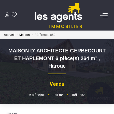
ACHETER
Accueil
Maison
Référence 852
NOS AGENTS
MAISON D' ARCHITECTE GERBECOURT
BIENS VENDUS
ET HAPLEMONT 6 pièce(s) 264 m²
,
Haroue
CONTACT
Vendu
ESTIMATION
6
pièce(s)
•
181
m²
•
Réf : 852