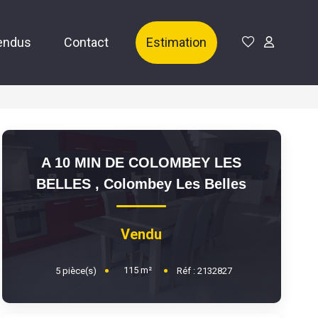
endus
Contact
Estimation
A 10 MIN DE COLOMBEY LES
BELLES
,
Colombey Les Belles
Vendu
115
m²
5
pièce(s)
Réf :
2132827