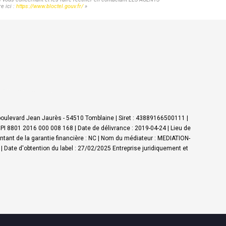
e ici :
https://www.bloctel.gouv.fr/
»
boulevard Jean Jaurès - 54510 Tomblaine | Siret : 43889166500111 |
CPI 8801 2016 000 008 168 | Date de délivrance : 2019-04-24 | Lieu de
ontant de la garantie financière : NC | Nom du médiateur : MEDIATION-
| Date d'obtention du label : 27/02/2025
Entreprise juridiquement et