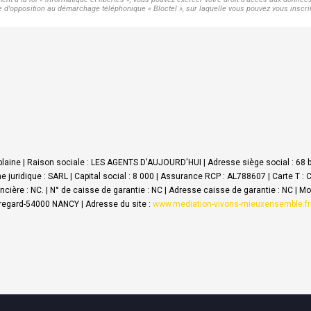
d'opposition au démarchage téléphonique « Bloctel », sur laquelle vous pouvez vous inscrir
blaine | Raison sociale : LES AGENTS D'AUJOURD'HUI | Adresse siège social : 68 
juridique : SARL | Capital social : 8 000 | Assurance RCP : AL788607 |
Carte T : 
cière : NC. | N° de caisse de garantie : NC | Adresse caisse de garantie : NC | M
egard-54000 NANCY | Adresse du site :
www.mediation-vivons-mieuxensemble.fr