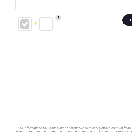
E
« Les informations recueillies sur ce formulaire sont enregistrées dans un fichi
prescriptions légales applicables et sont destinées à nos conseillers Conforméme