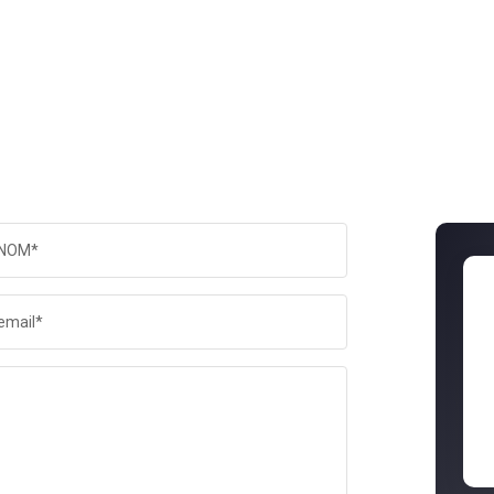
NOM*
email*