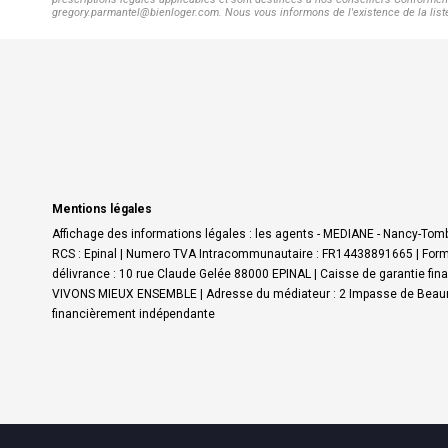
gregory.parmantel@bienloger.com. Nous vous informons de l'existence de la liste 
Mentions légales
Affichage des informations légales : les agents - MEDIANE - Nancy-Tom
RCS : Epinal | Numero TVA Intracommunautaire : FR14438891665 | Forme 
délivrance : 10 rue Claude Gelée 88000 EPINAL | Caisse de garantie finan
VIVONS MIEUX ENSEMBLE | Adresse du médiateur : 2 Impasse de Beaur
financièrement indépendante