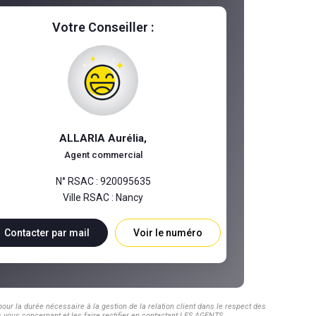
Votre Conseiller :
ALLARIA Aurélia
,
Agent commercial
N° RSAC : 920095635
Ville RSAC : Nancy
Contacter par mail
Voir le numéro
ur la durée nécessaire à la gestion de la relation client dans le respect des
s vous concernant et les faire rectifier en contactant LES AGENTS