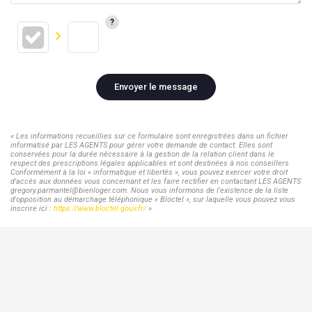
Envoyer le message
« Les informations recueillies sur ce formulaire sont enregistrées dans un fichier
informatisé par LES AGENTS pour gérer votre demande de contact. Elles sont
conservées pour la durée nécessaire à la gestion de la relation client dans le
respect des prescriptions légales applicables et sont destinées à nos conseillers
Conformément à la loi « informatique et libertés », vous pouvez exercer votre droit
d'accès aux données vous concernant et les faire rectifier en contactant LES AGENTS
gregory.parmantel@bienloger.com. Nous vous informons de l'existence de la liste
d'opposition au démarchage téléphonique « Bloctel », sur laquelle vous pouvez vous
inscrire ici :
https://www.bloctel.gouv.fr/
»