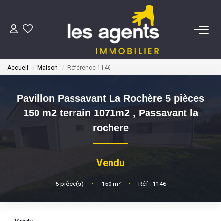
ACHETER
Accueil
Maison
Référence 1146
NOS AGENTS
Pavillon Passavant La Rochère 5 pièces
BIENS VENDUS
150 m2 terrain 1071m2
,
Passavant la
rochere
CONTACT
Vendu
ESTIMATION
5
pièce(s)
•
150
m²
•
Réf : 1146