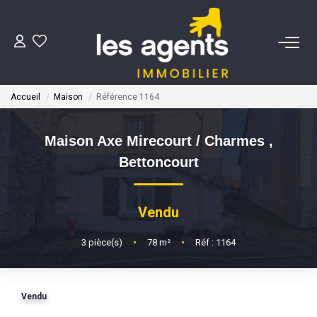
ACHETER
Accueil
Maison
Référence 1164
NOS AGENTS
Maison Axe Mirecourt / Charmes
,
BIENS VENDUS
Bettoncourt
CONTACT
Vendu
ESTIMATION
3
pièce(s)
•
78
m²
•
Réf : 1164
Vendu