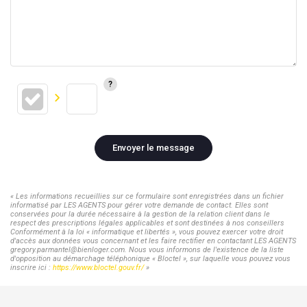
Envoyer le message
« Les informations recueillies sur ce formulaire sont enregistrées dans un fichier
informatisé par LES AGENTS pour gérer votre demande de contact. Elles sont
conservées pour la durée nécessaire à la gestion de la relation client dans le
respect des prescriptions légales applicables et sont destinées à nos conseillers
Conformément à la loi « informatique et libertés », vous pouvez exercer votre droit
d'accès aux données vous concernant et les faire rectifier en contactant LES AGENTS
gregory.parmantel@bienloger.com. Nous vous informons de l'existence de la liste
d'opposition au démarchage téléphonique « Bloctel », sur laquelle vous pouvez vous
inscrire ici :
https://www.bloctel.gouv.fr/
»