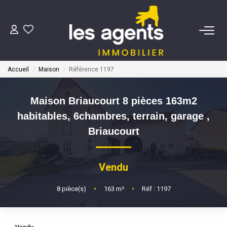
ACHETER
Accueil
Maison
Référence 1197
NOS AGENTS
Maison Briaucourt 8 pièces 163m2
BIENS VENDUS
habitables, 6chambres, terrain, garage
,
Briaucourt
CONTACT
Vendu
ESTIMATION
8
pièce(s)
•
163
m²
•
Réf : 1197