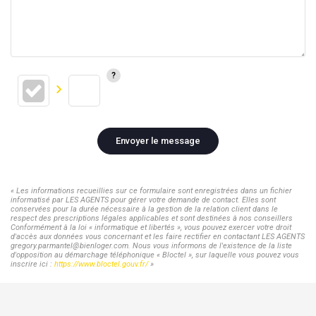
Envoyer le message
« Les informations recueillies sur ce formulaire sont enregistrées dans un fichier
informatisé par LES AGENTS pour gérer votre demande de contact. Elles sont
conservées pour la durée nécessaire à la gestion de la relation client dans le
respect des prescriptions légales applicables et sont destinées à nos conseillers
Conformément à la loi « informatique et libertés », vous pouvez exercer votre droit
d'accès aux données vous concernant et les faire rectifier en contactant LES AGENTS
gregory.parmantel@bienloger.com. Nous vous informons de l'existence de la liste
d'opposition au démarchage téléphonique « Bloctel », sur laquelle vous pouvez vous
inscrire ici :
https://www.bloctel.gouv.fr/
»