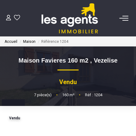
ACHETER
Accueil
Maison
Référence 1204
NOS AGENTS
Maison Favieres 160 m2
,
Vezelise
BIENS VENDUS
Vendu
CONTACT
7
pièce(s)
•
160
m²
•
Réf : 1204
ESTIMATION
Vendu