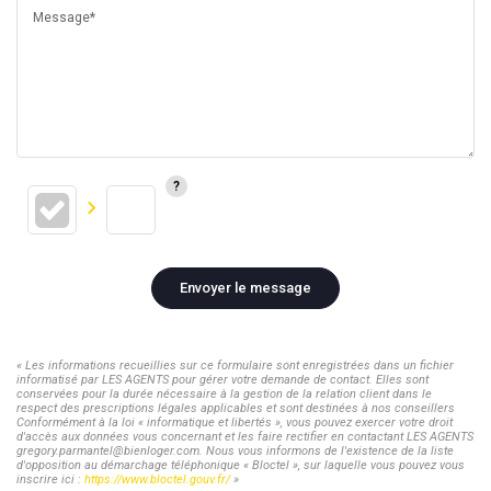
Message*
Envoyer le message
« Les informations recueillies sur ce formulaire sont enregistrées dans un fichier
informatisé par LES AGENTS pour gérer votre demande de contact. Elles sont
conservées pour la durée nécessaire à la gestion de la relation client dans le
respect des prescriptions légales applicables et sont destinées à nos conseillers
Conformément à la loi « informatique et libertés », vous pouvez exercer votre droit
d'accès aux données vous concernant et les faire rectifier en contactant LES AGENTS
gregory.parmantel@bienloger.com. Nous vous informons de l'existence de la liste
d'opposition au démarchage téléphonique « Bloctel », sur laquelle vous pouvez vous
inscrire ici :
https://www.bloctel.gouv.fr/
»