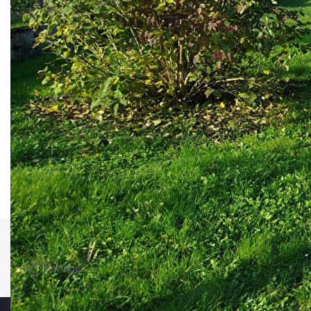
belle hauteur sous toiture, un garage, une cour et ce
magnifique jardin avec une dépendance.
Ne tardez pas appelez moi pour fixer une date de visite.
Pascale Lamblard
Les Agents Logia Metz
**
Honoraires à la charge du vendeur
Nos honoraires
Nous contacter
Imprimer
Partager