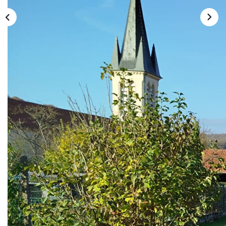
Description
Réf : 1029
Maison de village beau potentiel à conforter de 105 m2
avec jardin clos et arboré de + de 1400 m2 comprenant
une entrée, une grande cuisine , un séjour, deux belles
chambres, une salle de bain, combles aménageables avec