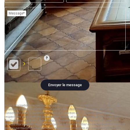
Message*
Envoyer le message
« Les informations recueillies sur ce formulaire sont enregistrées dans un fichier
informatisé par LES AGENTS pour gérer votre demande de contact. Elles sont
conservées pour la durée nécessaire à la gestion de la relation client dans le
respect des prescriptions légales applicables et sont destinées à nos conseillers
Conformément à la loi « informatique et libertés », vous pouvez exercer votre droit
d'accès aux données vous concernant et les faire rectifier en contactant LES AGENTS
gregory.parmantel@bienloger.com. Nous vous informons de l'existence de la liste