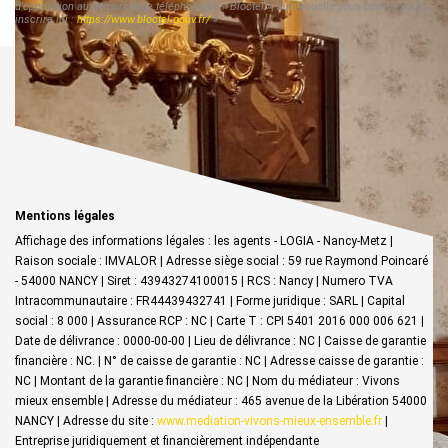
d'opposition au démarchage téléphonique « Bloctel », sur laquelle vous pouvez vous
inscrire ici :
https://www.bloctel.gouv.fr/
»
Mentions légales
Affichage des informations légales : les agents - LOGIA - Nancy-Metz |
Raison sociale : IMVALOR | Adresse siège social : 59 rue Raymond Poincaré
- 54000 NANCY | Siret : 43943274100015 | RCS : Nancy | Numero TVA
Intracommunautaire : FR44439432741 | Forme juridique : SARL | Capital
social : 8 000 | Assurance RCP : NC |
Carte T : CPI 5401 2016 000 006 621 |
Date de délivrance : 0000-00-00 | Lieu de délivrance : NC | Caisse de garantie
financière : NC. | N° de caisse de garantie : NC | Adresse caisse de garantie :
NC | Montant de la garantie financière : NC | Nom du médiateur : Vivons
mieux ensemble | Adresse du médiateur : 465 avenue de la Libération 54000
NANCY | Adresse du site :
www.mediation-vivons-mieux-ensemble.fr
|
Entreprise juridiquement et financièrement indépendante