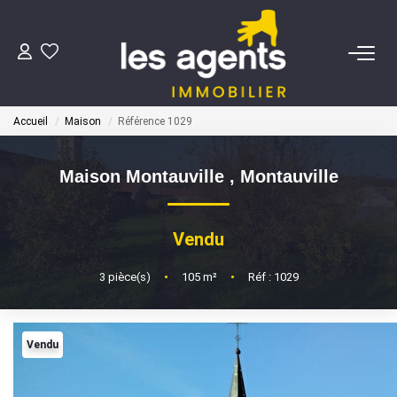
ACHETER
Accueil
Maison
Référence 1029
NOS AGENTS
Maison Montauville
,
Montauville
BIENS VENDUS
Vendu
CONTACT
3
pièce(s)
•
105
m²
•
Réf : 1029
ESTIMATION
Vendu