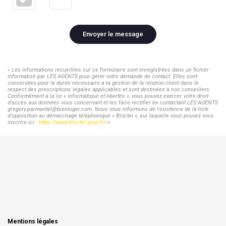
Envoyer le message
« Les informations recueillies sur ce formulaire sont enregistrées dans un fichier
informatisé par LES AGENTS pour gérer votre demande de contact. Elles sont
conservées pour la durée nécessaire à la gestion de la relation client dans le
respect des prescriptions légales applicables et sont destinées à nos conseillers
Conformément à la loi « informatique et libertés », vous pouvez exercer votre droit
d'accès aux données vous concernant et les faire rectifier en contactant LES AGENTS
gregory.parmantel@bienloger.com. Nous vous informons de l'existence de la liste
d'opposition au démarchage téléphonique « Bloctel », sur laquelle vous pouvez vous
inscrire ici :
https://www.bloctel.gouv.fr/
»
Mentions légales