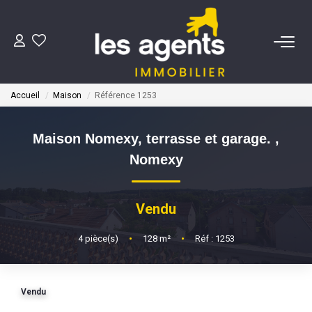
ACHETER
Accueil
Maison
Référence 1253
NOS AGENTS
Maison Nomexy, terrasse et garage.
,
BIENS VENDUS
Nomexy
CONTACT
Vendu
ESTIMATION
4
pièce(s)
•
128
m²
•
Réf : 1253
Vendu