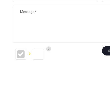
Message*
E