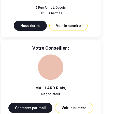
2 Rue Anne Liégeois
88130
Charmes
Nous écrire
Voir le numéro
Votre Conseiller :
MAILLARD Rudy
,
Négociateur
Contacter par mail
Voir le numéro