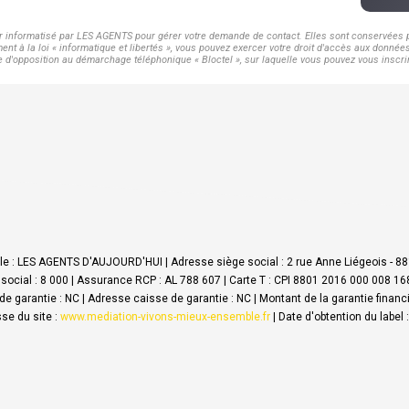
er informatisé par LES AGENTS pour gérer votre demande de contact. Elles sont conservées po
nt à la loi « informatique et libertés », vous pouvez exercer votre droit d'accès aux donnée
d'opposition au démarchage téléphonique « Bloctel », sur laquelle vous pouvez vous inscrir
le : LES AGENTS D'AUJOURD'HUI | Adresse siège social : 2 rue Anne Liégeois - 8
social : 8 000 | Assurance RCP : AL 788 607 |
Carte T : CPI 8801 2016 000 008 168
e de garantie : NC | Adresse caisse de garantie : NC | Montant de la garantie fi
se du site :
www.mediation-vivons-mieux-ensemble.fr
| Date d'obtention du label