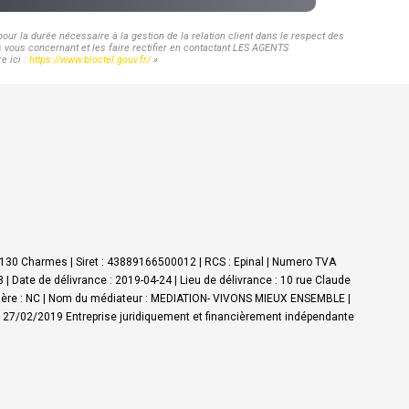
ur la durée nécessaire à la gestion de la relation client dans le respect des
s vous concernant et les faire rectifier en contactant LES AGENTS
e ici :
https://www.bloctel.gouv.fr/
»
8130 Charmes | Siret : 43889166500012 | RCS : Epinal | Numero TVA
 | Date de délivrance : 2019-04-24 | Lieu de délivrance : 10 rue Claude
nancière : NC | Nom du médiateur : MEDIATION- VIVONS MIEUX ENSEMBLE |
 : 27/02/2019
Entreprise juridiquement et financièrement indépendante