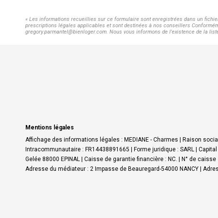
« Les informations recueillies sur ce formulaire sont enregistrées dans un fichi
prescriptions légales applicables et sont destinées à nos conseillers Conforméme
gregory.parmantel@bienloger.com. Nous vous informons de l'existence de la liste 
Mentions légales
Affichage des informations légales : MEDIANE - Charmes | Raison socia
Intracommunautaire : FR14438891665 | Forme juridique : SARL | Capital 
Gelée 88000 EPINAL | Caisse de garantie financière : NC. | N° de caiss
Adresse du médiateur : 2 Impasse de Beauregard-54000 NANCY | Adres