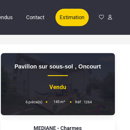
endus
Contact
Estimation
Pavillon sur sous-sol
,
Oncourt
Vendu
145
m²
6
pièce(s)
Réf :
1264
MEDIANE - Charmes