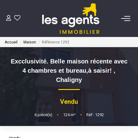
ACHETER
Accueil
Maison
Référence 1292
NOS AGENTS
Excclusivité. Belle maison récente avec
BIENS VENDUS
4 chambres et bureau,à saisir!
,
Chaligny
CONTACT
Vendu
ESTIMATION
6
pièce(s)
•
124
m²
•
Réf : 1292