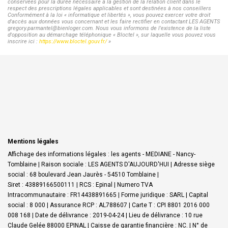
conservées pour la durée nécessaire à la gestion de la relation client dans le
respect des prescriptions légales applicables et sont destinées à nos conseillers
Conformément à la loi « informatique et libertés », vous pouvez exercer votre droit
d'accès aux données vous concernant et les faire rectifier en contactant LES AGENTS
gregory.parmantel@bienloger.com. Nous vous informons de l'existence de la liste
d'opposition au démarchage téléphonique « Bloctel », sur laquelle vous pouvez vous
inscrire ici :
https://www.bloctel.gouv.fr/
»
Mentions légales
Affichage des informations légales : les agents - MEDIANE - Nancy-
Tomblaine | Raison sociale : LES AGENTS D'AUJOURD'HUI | Adresse siège
social : 68 boulevard Jean Jaurès - 54510 Tomblaine |
Siret : 43889166500111 | RCS : Epinal | Numero TVA
Intracommunautaire : FR14438891665 | Forme juridique : SARL | Capital
social : 8 000 | Assurance RCP : AL788607 |
Carte T : CPI 8801 2016 000
008 168 | Date de délivrance : 2019-04-24 | Lieu de délivrance : 10 rue
Claude Gelée 88000 EPINAL | Caisse de garantie financière : NC. | N° de