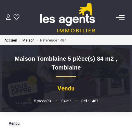
ACHETER
Accueil
Maison
Référence 1487
NOS AGENTS
Maison Tomblaine 5 pièce(s) 84 m2
,
BIENS VENDUS
Tomblaine
CONTACT
Vendu
ESTIMATION
5
pièce(s)
•
84
m²
•
Réf : 1487
Vendu