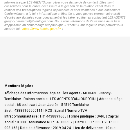
informatisé par LES AGENTS pour gérer votre demande de contact. Elles sont
conservées pour la durée nécessaire à la gestion de la relation client dans le
respect des prescriptions légales applicables et sont destinées à nos conseillers
Conformément à la loi « informatique et libertés », vous pouvez exercer votre droit
d'accès aux données vous concernant et les faire rectifier en contactant LES AGENTS
gregory.parmantel@bienloger.com. Nous vous informons de l'existence de la liste
d'opposition au démarchage téléphonique « Bloctel », sur laquelle vous pouvez vous
inscrire ici :
https://www.bloctel.gouv.fr/
»
Mentions légales
Affichage des informations légales : les agents - MEDIANE - Nancy-
Tomblaine | Raison sociale : LES AGENTS D'AUJOURD'HUI | Adresse siège
social : 68 boulevard Jean Jaurès - 54510 Tomblaine |
Siret : 43889166500111 | RCS : Epinal | Numero TVA
Intracommunautaire : FR14438891665 | Forme juridique : SARL | Capital
social : 8 000 | Assurance RCP : AL788607 |
Carte T : CPI 8801 2016 000
008 168 | Date de délivrance : 2019-04-24 | Lieu de délivrance : 10 rue