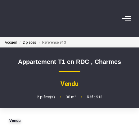
ACHETER
Accueil
2 pièces
Référence 913
NOS AGENTS
Appartement T1 en RDC
,
Charmes
BIENS VENDUS
Vendu
CONTACT
2
pièce(s)
•
38
m²
•
Réf : 913
ESTIMATION
Vendu