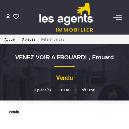
ACHETER
Accueil
3 pièces
Référence 698
NOS AGENTS
VENEZ VOIR A FROUARD!
,
Frouard
BIENS VENDUS
Vendu
CONTACT
3
pièce(s)
•
61
m²
•
Réf : 698
ESTIMATION
Vendu