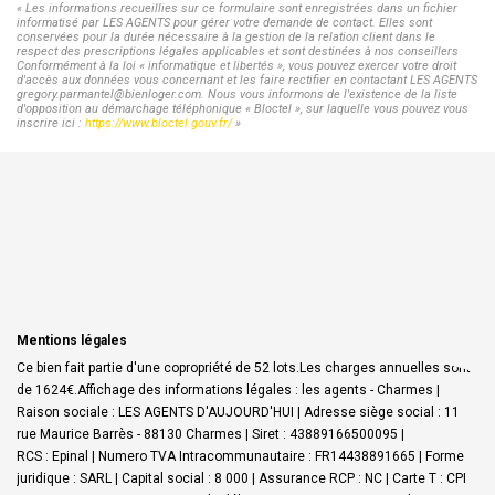
« Les informations recueillies sur ce formulaire sont enregistrées dans un fichier
informatisé par LES AGENTS pour gérer votre demande de contact. Elles sont
conservées pour la durée nécessaire à la gestion de la relation client dans le
respect des prescriptions légales applicables et sont destinées à nos conseillers
Conformément à la loi « informatique et libertés », vous pouvez exercer votre droit
d'accès aux données vous concernant et les faire rectifier en contactant LES AGENTS
gregory.parmantel@bienloger.com. Nous vous informons de l'existence de la liste
d'opposition au démarchage téléphonique « Bloctel », sur laquelle vous pouvez vous
inscrire ici :
https://www.bloctel.gouv.fr/
»
Mentions légales
Ce bien fait partie d'une copropriété de 52 lots.Les charges annuelles sont
de 1624€.
Affichage des informations légales : les agents - Charmes |
Raison sociale : LES AGENTS D'AUJOURD'HUI | Adresse siège social : 11
rue Maurice Barrès - 88130 Charmes | Siret : 43889166500095 |
RCS : Epinal | Numero TVA Intracommunautaire : FR14438891665 | Forme
juridique : SARL | Capital social : 8 000 | Assurance RCP : NC |
Carte T : CPI