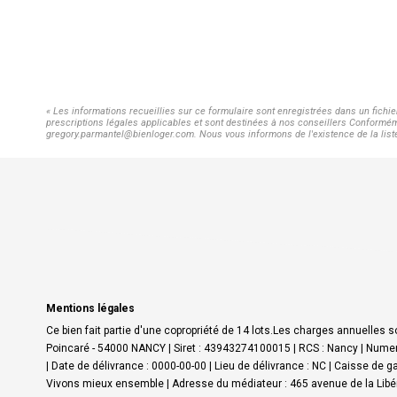
« Les informations recueillies sur ce formulaire sont enregistrées dans un fichi
prescriptions légales applicables et sont destinées à nos conseillers Conforméme
gregory.parmantel@bienloger.com. Nous vous informons de l'existence de la liste 
Mentions légales
Ce bien fait partie d'une copropriété de 14 lots.Les charges annuelles s
Poincaré - 54000 NANCY | Siret : 43943274100015 | RCS : Nancy | Numer
| Date de délivrance : 0000-00-00 | Lieu de délivrance : NC | Caisse de g
Vivons mieux ensemble | Adresse du médiateur : 465 avenue de la Libé