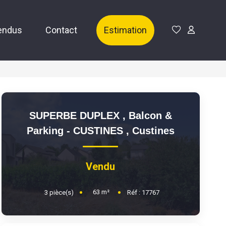
endus
Contact
Estimation
SUPERBE DUPLEX , Balcon &
Parking - CUSTINES
,
Custines
Vendu
63
m²
3
pièce(s)
Réf :
17767