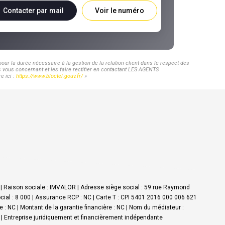
Contacter par mail
Voir le numéro
ur la durée nécessaire à la gestion de la relation client dans le respect des
s vous concernant et les faire rectifier en contactant LES AGENTS
e ici :
https://www.bloctel.gouv.fr/
»
z | Raison sociale : IMVALOR | Adresse siège social : 59 rue Raymond
ial : 8 000 | Assurance RCP : NC |
Carte T : CPI 5401 2016 000 006 621
ie : NC | Montant de la garantie financière : NC | Nom du médiateur :
|
Entreprise juridiquement et financièrement indépendante