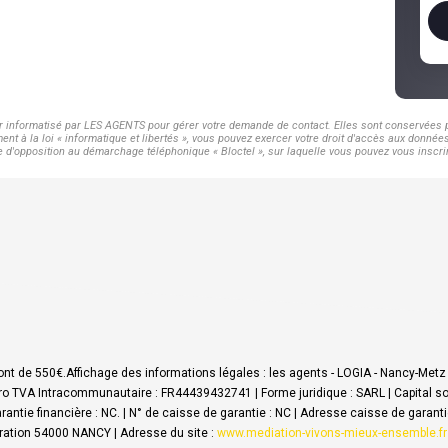
er informatisé par LES AGENTS pour gérer votre demande de contact. Elles sont conservées po
nt à la loi « informatique et libertés », vous pouvez exercer votre droit d'accès aux donnée
d'opposition au démarchage téléphonique « Bloctel », sur laquelle vous pouvez vous inscrir
ont de 550€.
Affichage des informations légales : les agents - LOGIA - Nancy-Met
o TVA Intracommunautaire : FR44439432741 | Forme juridique : SARL | Capital soc
arantie financière : NC. | N° de caisse de garantie : NC | Adresse caisse de garant
ration 54000 NANCY | Adresse du site :
www.mediation-vivons-mieux-ensemble.fr