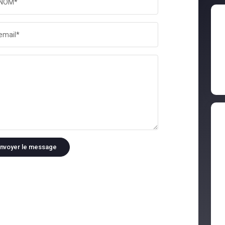
NOM*
email*
nvoyer le message