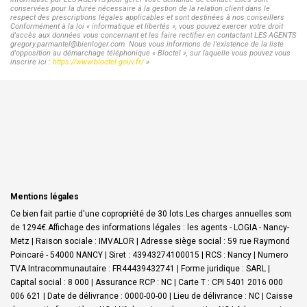
conservées pour la durée nécessaire à la gestion de la relation client dans le
respect des prescriptions légales applicables et sont destinées à nos conseillers
Conformément à la loi « informatique et libertés », vous pouvez exercer votre droit
d'accès aux données vous concernant et les faire rectifier en contactant LES AGENTS
gregory.parmantel@bienloger.com. Nous vous informons de l'existence de la liste
d'opposition au démarchage téléphonique « Bloctel », sur laquelle vous pouvez vous
inscrire ici :
https://www.bloctel.gouv.fr/
»
Mentions légales
Ce bien fait partie d'une copropriété de 30 lots.Les charges annuelles sont
de 1294€.
Affichage des informations légales : les agents - LOGIA - Nancy-
Metz | Raison sociale : IMVALOR | Adresse siège social : 59 rue Raymond
Poincaré - 54000 NANCY | Siret : 43943274100015 | RCS : Nancy | Numero
TVA Intracommunautaire : FR44439432741 | Forme juridique : SARL |
Capital social : 8 000 | Assurance RCP : NC |
Carte T : CPI 5401 2016 000
006 621 | Date de délivrance : 0000-00-00 | Lieu de délivrance : NC | Caisse