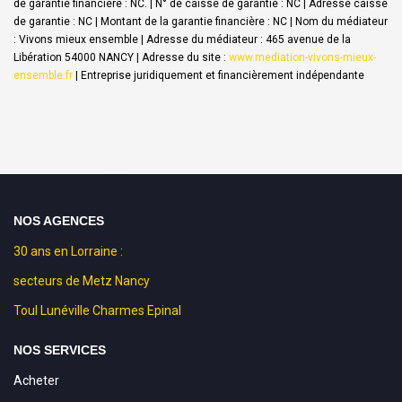
de garantie financière : NC. | N° de caisse de garantie : NC | Adresse caisse
de garantie : NC | Montant de la garantie financière : NC | Nom du médiateur
: Vivons mieux ensemble | Adresse du médiateur : 465 avenue de la
Libération 54000 NANCY | Adresse du site :
www.mediation-vivons-mieux-
ensemble.fr
|
Entreprise juridiquement et financièrement indépendante
NOS AGENCES
30 ans en Lorraine :
secteurs de Metz Nancy
Toul Lunéville Charmes Epinal
NOS SERVICES
Acheter