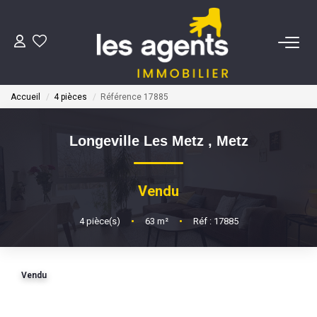
ACHETER
Accueil
4 pièces
Référence 17885
NOS AGENTS
Longeville Les Metz
,
Metz
BIENS VENDUS
Vendu
CONTACT
4
pièce(s)
•
63
m²
•
Réf : 17885
ESTIMATION
Vendu