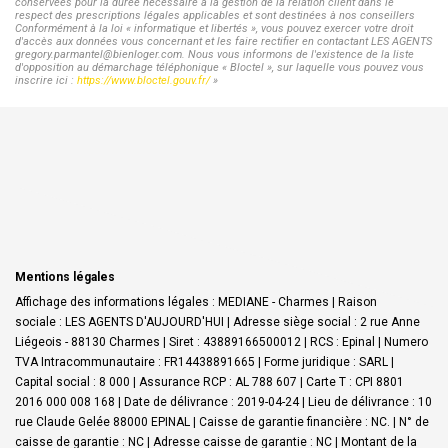
conservées pour la durée nécessaire à la gestion de la relation client dans le
respect des prescriptions légales applicables et sont destinées à nos conseillers
Conformément à la loi « informatique et libertés », vous pouvez exercer votre droit
d'accès aux données vous concernant et les faire rectifier en contactant LES AGENTS
gregory.parmantel@bienloger.com. Nous vous informons de l'existence de la liste
d'opposition au démarchage téléphonique « Bloctel », sur laquelle vous pouvez vous
inscrire ici :
https://www.bloctel.gouv.fr/
»
Mentions légales
Affichage des informations légales : MEDIANE - Charmes | Raison
sociale : LES AGENTS D'AUJOURD'HUI | Adresse siège social : 2 rue Anne
Liégeois - 88130 Charmes | Siret : 43889166500012 | RCS : Epinal | Numero
TVA Intracommunautaire : FR14438891665 | Forme juridique : SARL |
Capital social : 8 000 | Assurance RCP : AL 788 607 |
Carte T : CPI 8801
2016 000 008 168 | Date de délivrance : 2019-04-24 | Lieu de délivrance : 10
rue Claude Gelée 88000 EPINAL | Caisse de garantie financière : NC. | N° de
caisse de garantie : NC | Adresse caisse de garantie : NC | Montant de la