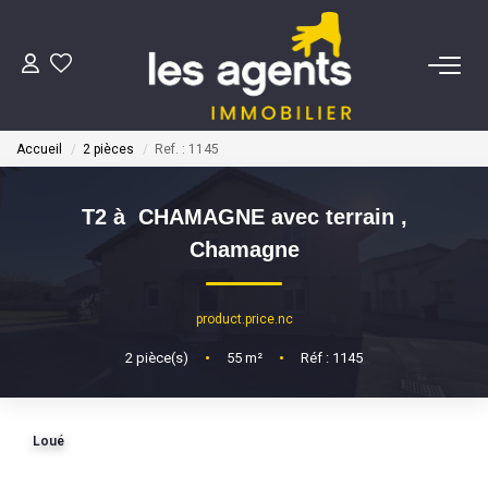
ACHETER
Accueil
2 pièces
Ref. : 1145
NOS AGENTS
T2 à CHAMAGNE avec terrain
,
BIENS VENDUS
Chamagne
CONTACT
product.price.nc
2
pièce(s)
•
55
m²
•
Réf : 1145
ESTIMATION
Loué