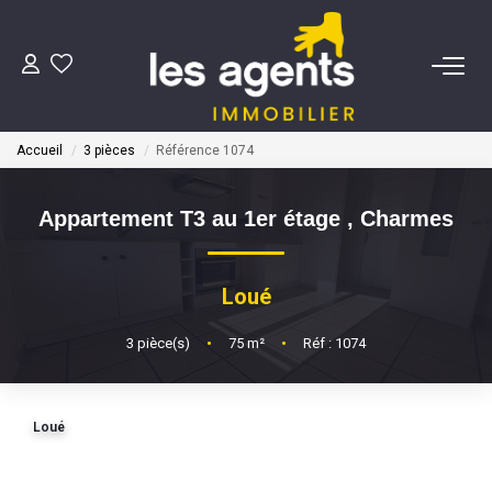
ACHETER
Accueil
3 pièces
Référence 1074
NOS AGENTS
Appartement T3 au 1er étage
,
Charmes
BIENS VENDUS
Loué
CONTACT
3
pièce(s)
•
75
m²
•
Réf : 1074
ESTIMATION
Loué