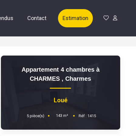
endus
Contact
Estimation
Appartement 4 chambres à
CHARMES
,
Charmes
Loué
143
m²
5
pièce(s)
Réf :
1415