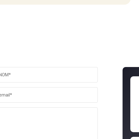
NOM*
email*