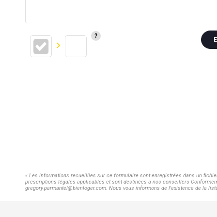
E
« Les informations recueillies sur ce formulaire sont enregistrées dans un fichi
prescriptions légales applicables et sont destinées à nos conseillers Conforméme
gregory.parmantel@bienloger.com. Nous vous informons de l'existence de la liste 