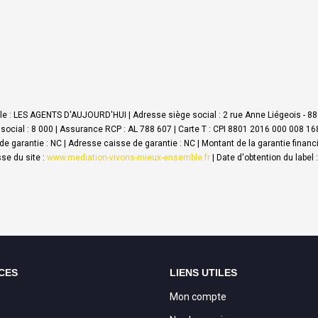
le : LES AGENTS D'AUJOURD'HUI | Adresse siège social : 2 rue Anne Liégeois - 8
social : 8 000 | Assurance RCP : AL 788 607 |
Carte T : CPI 8801 2016 000 008 168
e de garantie : NC | Adresse caisse de garantie : NC | Montant de la garantie fi
se du site :
www.mediation-vivons-mieux-ensemble.fr
| Date d'obtention du label
CES
LIENS UTILES
Mon compte