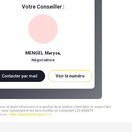
Votre Conseiller :
MENGEL Marysa
,
Négociatrice
Contacter par mail
Voir le numéro
ur la durée nécessaire à la gestion de la relation client dans le respect des
s vous concernant et les faire rectifier en contactant LES AGENTS
e ici :
https://www.bloctel.gouv.fr/
»