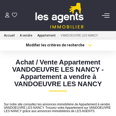
ACHETER
Accueil
A vendre
Appartement
VANDOEUVRE LES NANCY
NOS AGENTS
Modifier les critères de recherche
Type de transaction
Localisation
Acheter
Localisation
BIENS VENDUS
Achat / Vente Appartement
Type de bien
Sélectionnez...
Surface min
VANDOEUVRE LES NANCY -
CONTACT
Appartement a vendre à
Plus de critères
Budget max
VANDOEUVRE LES NANCY
ESTIMATION
Créer une alerte
Sur notre site consultez les annonces immobilière de Appartement à vendre
VANDOEUVRE LES NANCY. Trouvez votre Appartement sur VANDOEUVRE
LES NANCY grâce aux annonces immobilières de LES AGENTS.