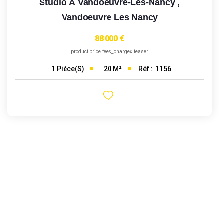
Studio À Vandoeuvre-Lès-Nancy
,
Vandoeuvre Les Nancy
88 000 €
product.price.fees_charges.teaser
20
M²
Réf :
1156
1
Pièce(s)