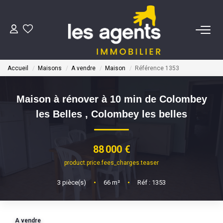
ACHETER
Accueil
Maisons
A vendre
Maison
Référence 1353
NOS AGENTS
Maison à rénover à 10 min de Colombey
BIENS VENDUS
les Belles
,
Colombey les belles
CONTACT
88 000 €
product.price.fees_charges.teaser
ESTIMATION
3
pièce(s)
•
66
m²
•
Réf : 1353
A vendre