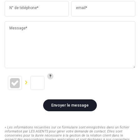
N° de téléphone*
email*
Message*
Envoyer le message
« Les informations recueillies sur ce formulaire sont enregistrées dans un fichier
informatisé par LES AGENTS pour gérer votre demande de contact. Elles sont
conservées pour la durée nécessaire à la gestion de la relation client dans le
respect des prescriptions légales applicables et sont destinées à nos conseillers