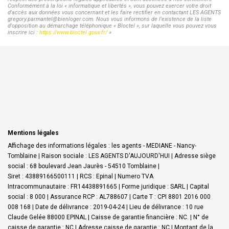
Conformément à la loi « informatique et libertés », vous pouvez exercer votre droit
d'accès aux données vous concernant et les faire rectifier en contactant LES AGENTS
gregory.parmantel@bienloger.com. Nous vous informons de l'existence de la liste
d'opposition au démarchage téléphonique « Bloctel », sur laquelle vous pouvez vous
inscrire ici :
https://www.bloctel.gouv.fr/
»
Mentions légales
Affichage des informations légales : les agents - MEDIANE - Nancy-
Tomblaine | Raison sociale : LES AGENTS D'AUJOURD'HUI | Adresse siège
social : 68 boulevard Jean Jaurès - 54510 Tomblaine |
Siret : 43889166500111 | RCS : Epinal | Numero TVA
Intracommunautaire : FR14438891665 | Forme juridique : SARL | Capital
social : 8 000 | Assurance RCP : AL788607 |
Carte T : CPI 8801 2016 000
008 168 | Date de délivrance : 2019-04-24 | Lieu de délivrance : 10 rue
Claude Gelée 88000 EPINAL | Caisse de garantie financière : NC. | N° de
caisse de garantie : NC | Adresse caisse de garantie : NC | Montant de la