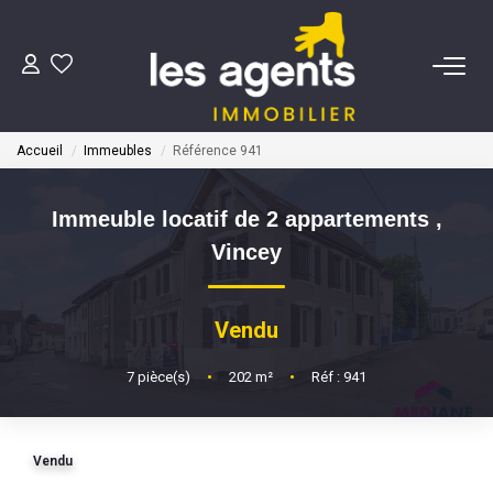
ACHETER
Accueil
Immeubles
Référence 941
NOS AGENTS
Immeuble locatif de 2 appartements
,
BIENS VENDUS
Vincey
CONTACT
Vendu
ESTIMATION
7
pièce(s)
•
202
m²
•
Réf : 941
Vendu