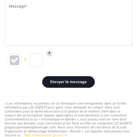
Message*
Envoyer le message
« Les informations recueillies sur ce formulaire sont enregistrées dans un fichier
informatisé par LES AGENTS pour gérer votre demande de contact. Elles sont
conservées pour la durée nécessaire à la gestion de la relation client dans le
respect des prescriptions légales applicables et sont destinées à nos conseillers
Conformément à la loi « informatique et libertés », vous pouvez exercer votre droit
d'accès aux données vous concernant et les faire rectifier en contactant LES AGENTS
gregory.parmantel@bienloger.com. Nous vous informons de l'existence de la liste
d'opposition au démarchage téléphonique « Bloctel », sur laquelle vous pouvez vous
inscrire ici :
https://www.bloctel.gouv.fr/
»