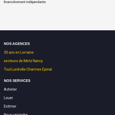
financièrement indépendante
NOS AGENCES
30 ans en Lorraine :
secteurs de Metz Nancy
Toul Lunéville Charmes Epinal
NOS SERVICES
Acheter
Louer
Estimer
Nous-rejoindre