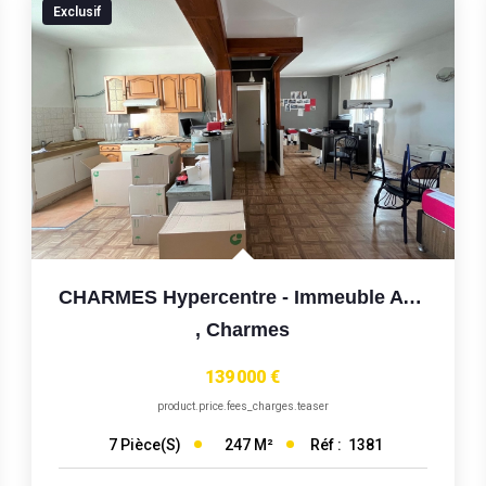
Exclusif
CHARMES Hypercentre - Immeuble Avec Commerce Et Triplex
,
Charmes
139 000 €
product.price.fees_charges.teaser
247
M²
Réf :
1381
7
Pièce(s)