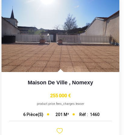
Maison De Ville
,
Nomexy
255 000 €
product.price.fees_charges.teaser
201
M²
Réf :
1460
6
Pièce(s)