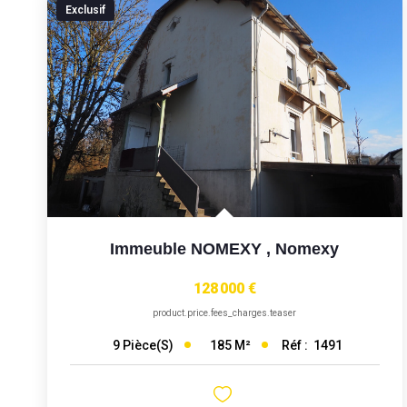
Exclusif
Immeuble NOMEXY
,
Nomexy
128 000 €
product.price.fees_charges.teaser
185
M²
Réf :
1491
9
Pièce(s)