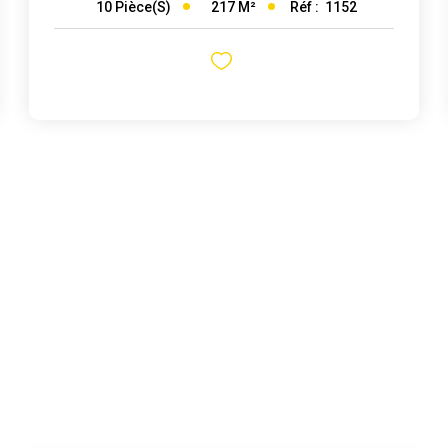
217
M²
Réf :
1152
10
Pièce(s)