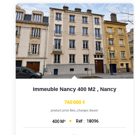
Immeuble Nancy 400 M2
,
Nancy
760 000 €
product.price.fees_charges.teaser
Réf :
18096
400
M²