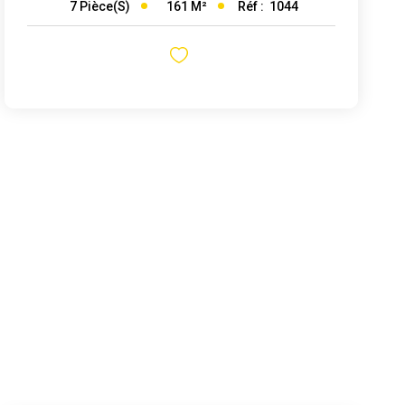
161
M²
Réf :
1044
7
Pièce(s)