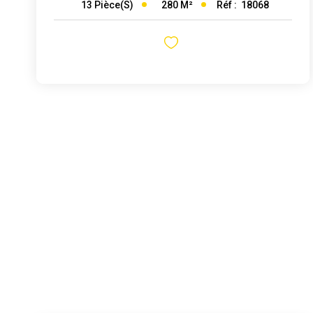
280
M²
Réf :
18068
13
Pièce(s)