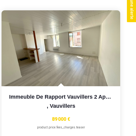
Créer une alerte
Immeuble De Rapport Vauvillers 2 Appartements Un F3 Et F4...
,
Vauvillers
89 000 €
product.price.fees_charges.teaser