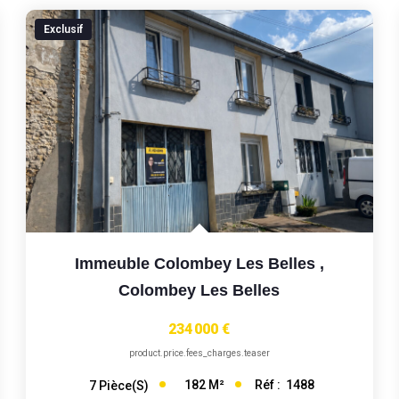
Exclusif
Immeuble Colombey Les Belles
,
Colombey Les Belles
234 000 €
product.price.fees_charges.teaser
182
M²
Réf :
1488
7
Pièce(s)