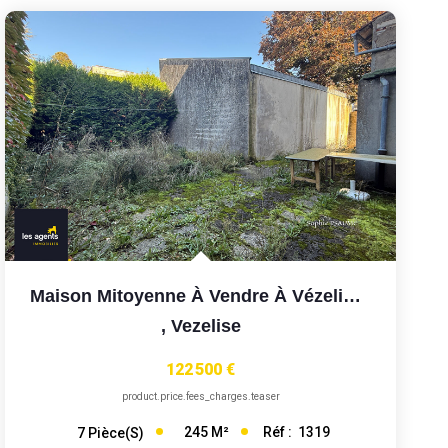
Maison Mitoyenne À Vendre À Vézelise - 7 Pièces, 245 M²
,
Vezelise
122 500 €
product.price.fees_charges.teaser
245
M²
Réf :
1319
7
Pièce(s)