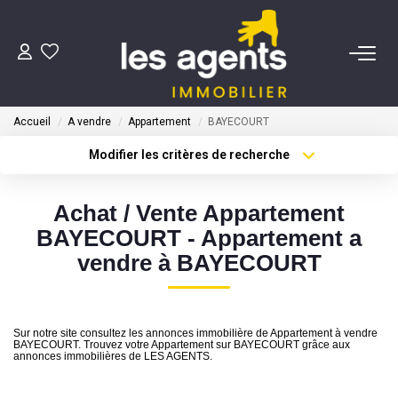
ACHETER
Accueil
A vendre
Appartement
BAYECOURT
NOS AGENTS
Modifier les critères de recherche
Type de transaction
Localisation
Acheter
Localisation
BIENS VENDUS
Achat / Vente Appartement
Type de bien
Sélectionnez...
Surface min
BAYECOURT - Appartement a
CONTACT
vendre à BAYECOURT
Plus de critères
Budget max
ESTIMATION
Créer une alerte
Sur notre site consultez les annonces immobilière de Appartement à vendre
BAYECOURT. Trouvez votre Appartement sur BAYECOURT grâce aux
annonces immobilières de LES AGENTS.