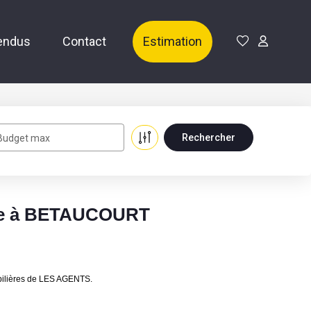
endus
Contact
Estimation
Budget max
dre à BETAUCOURT
bilières de LES AGENTS.