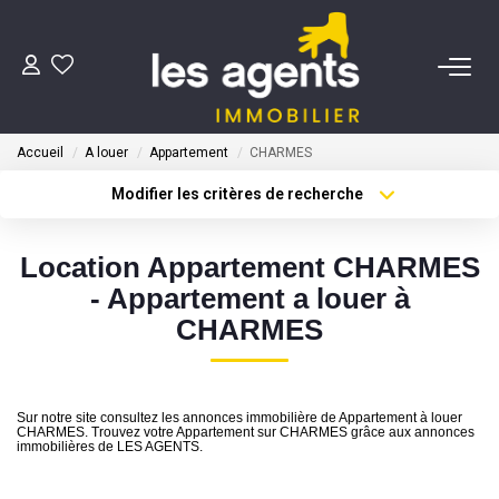
ACHETER
Accueil
A louer
Appartement
CHARMES
NOS AGENTS
Modifier les critères de recherche
Type de transaction
Localisation
Acheter
Localisation
BIENS VENDUS
Location Appartement CHARMES
Type de bien
Sélectionnez...
Surface min
- Appartement a louer à
CONTACT
CHARMES
Plus de critères
Budget max
ESTIMATION
Créer une alerte
Sur notre site consultez les annonces immobilière de Appartement à louer
CHARMES. Trouvez votre Appartement sur CHARMES grâce aux annonces
immobilières de LES AGENTS.