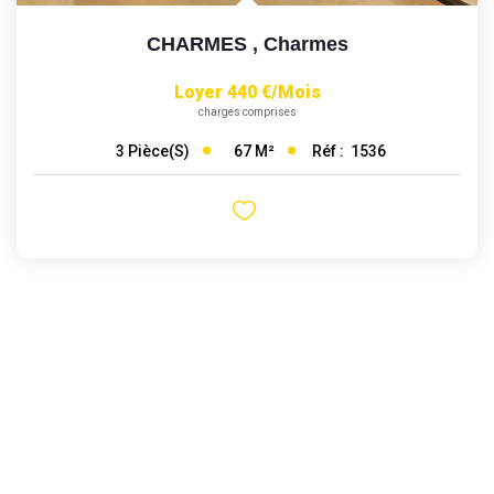
CHARMES
,
Charmes
Loyer 440 €/mois
charges comprises
67
M²
Réf :
1536
3
Pièce(s)