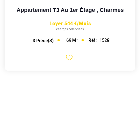
Appartement T3 Au 1er Étage
,
Charmes
Loyer 544 €/mois
charges comprises
69
M²
Réf :
1528
3
Pièce(s)