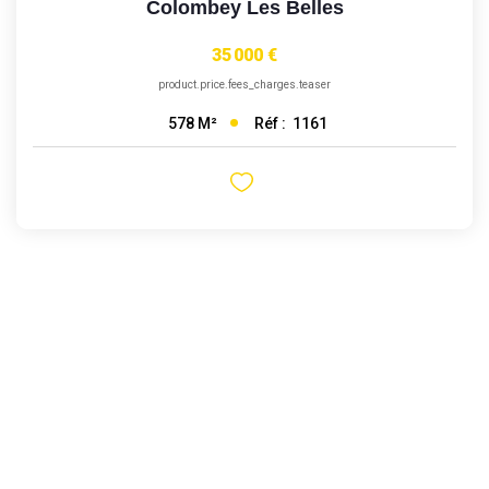
Colombey Les Belles
35 000 €
product.price.fees_charges.teaser
Réf :
1161
578
M²