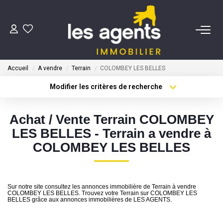
ACHETER
Accueil
A vendre
Terrain
COLOMBEY LES BELLES
NOS AGENTS
Modifier les critères de recherche
Type de transaction
Localisation
Acheter
Localisation
BIENS VENDUS
Achat / Vente Terrain COLOMBEY
Type de bien
Sélectionnez...
Surface min
LES BELLES - Terrain a vendre à
CONTACT
COLOMBEY LES BELLES
Plus de critères
Budget max
ESTIMATION
Créer une alerte
Sur notre site consultez les annonces immobilière de Terrain à vendre
COLOMBEY LES BELLES. Trouvez votre Terrain sur COLOMBEY LES
BELLES grâce aux annonces immobilières de LES AGENTS.