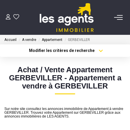
ACHETER
Accueil
A vendre
Appartement
GERBEVILLER
NOS AGENTS
Modifier les critères de recherche
Type de transaction
Localisation
Acheter
Localisation
BIENS VENDUS
Achat / Vente Appartement
Type de bien
Sélectionnez...
Surface min
GERBEVILLER - Appartement a
CONTACT
vendre à GERBEVILLER
Plus de critères
Budget max
ESTIMATION
Créer une alerte
Sur notre site consultez les annonces immobilière de Appartement à vendre
GERBEVILLER. Trouvez votre Appartement sur GERBEVILLER grâce aux
annonces immobilières de LES AGENTS.