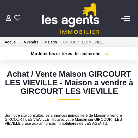
ACHETER
Accueil
A vendre
Maison
GIRCOURT LES VIEVILLE
NOS AGENTS
Modifier les critères de recherche
Type de transaction
Localisation
Acheter
Localisation
BIENS VENDUS
Achat / Vente Maison GIRCOURT
Type de bien
Sélectionnez...
Surface min
LES VIEVILLE - Maison a vendre à
CONTACT
GIRCOURT LES VIEVILLE
Plus de critères
Budget max
ESTIMATION
Créer une alerte
Sur notre site consultez les annonces immobilière de Maison à vendre
GIRCOURT LES VIEVILLE. Trouvez votre Maison sur GIRCOURT LES
VIEVILLE grâce aux annonces immobilières de LES AGENTS.