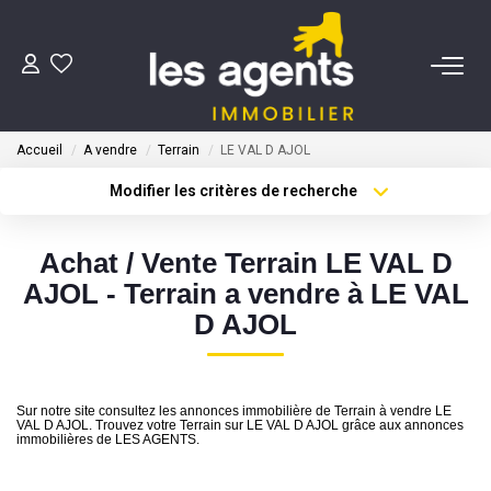
ACHETER
Accueil
A vendre
Terrain
LE VAL D AJOL
NOS AGENTS
Modifier les critères de recherche
Type de transaction
Localisation
Acheter
Localisation
BIENS VENDUS
Achat / Vente Terrain LE VAL D
Type de bien
Sélectionnez...
Surface min
AJOL - Terrain a vendre à LE VAL
CONTACT
D AJOL
Plus de critères
Budget max
ESTIMATION
Créer une alerte
Sur notre site consultez les annonces immobilière de Terrain à vendre LE
VAL D AJOL. Trouvez votre Terrain sur LE VAL D AJOL grâce aux annonces
immobilières de LES AGENTS.