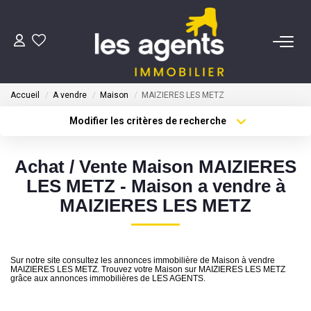
ACHETER
Accueil
A vendre
Maison
MAIZIERES LES METZ
NOS AGENTS
Modifier les critères de recherche
Type de transaction
Localisation
Acheter
Localisation
BIENS VENDUS
Achat / Vente Maison MAIZIERES
Type de bien
Sélectionnez...
Surface min
LES METZ - Maison a vendre à
CONTACT
MAIZIERES LES METZ
Plus de critères
Budget max
ESTIMATION
Créer une alerte
Sur notre site consultez les annonces immobilière de Maison à vendre
MAIZIERES LES METZ. Trouvez votre Maison sur MAIZIERES LES METZ
grâce aux annonces immobilières de LES AGENTS.