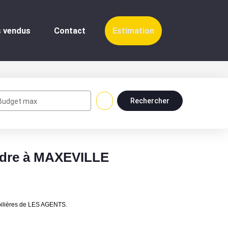
endus
Contact
Estimation
Budget max
ndre à MAXEVILLE
bilières de LES AGENTS.