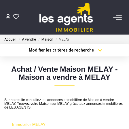
ACHETER
Accueil
A vendre
Maison
MELAY
NOS AGENTS
Modifier les critères de recherche
Type de transaction
Localisation
Acheter
Localisation
BIENS VENDUS
Achat / Vente Maison MELAY -
Type de bien
Sélectionnez...
Surface min
Maison a vendre à MELAY
CONTACT
Plus de critères
Budget max
ESTIMATION
Sur notre site consultez les annonces immobilière de Maison à vendre
Créer une alerte
MELAY. Trouvez votre Maison sur MELAY grâce aux annonces immobilières
de LES AGENTS.
Immobilier MELAY