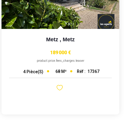
Metz
,
Metz
189 000 €
product.price.fees_charges.teaser
68
M²
Réf :
17367
4
Pièce(s)