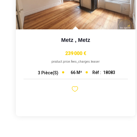
Metz
,
Metz
239 000 €
product.price.fees_charges.teaser
66
M²
Réf :
18083
3
Pièce(s)