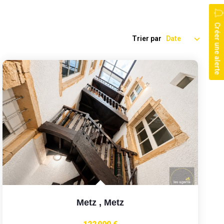
Créer une alerte
Trier par
Metz
,
Metz