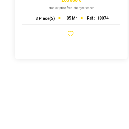
205 000 €
product.price.fees_charges.teaser
85
M²
Réf :
18074
3
Pièce(s)