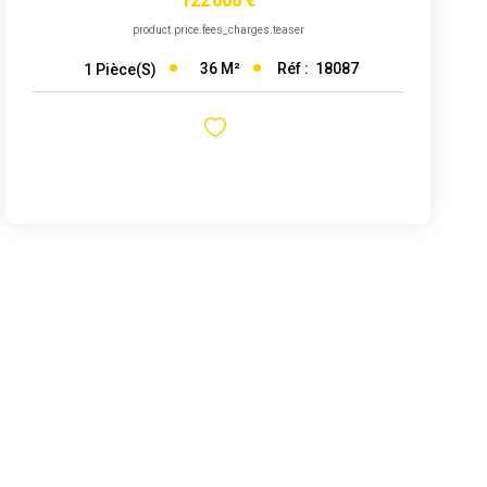
122 000 €
product.price.fees_charges.teaser
36
M²
Réf :
18087
1
Pièce(s)