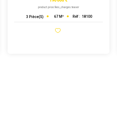
190 000 €
product.price.fees_charges.teaser
67
M²
Réf :
18100
3
Pièce(s)