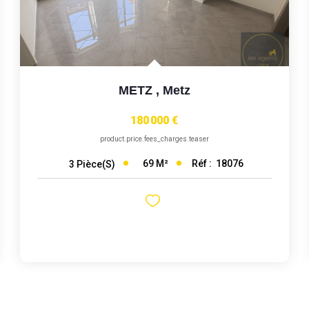
METZ
,
Metz
180 000 €
product.price.fees_charges.teaser
69
M²
Réf :
18076
3
Pièce(s)