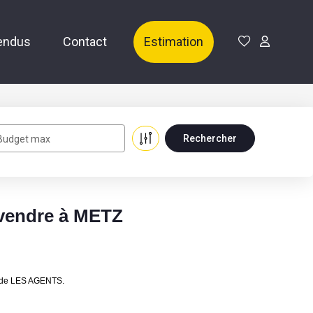
endus
Contact
Estimation
Budget max
 vendre à METZ
s de LES AGENTS.