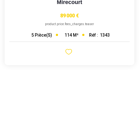
Mirecourt
89 000 €
product.price.fees_charges.teaser
114
M²
Réf :
1343
5
Pièce(s)