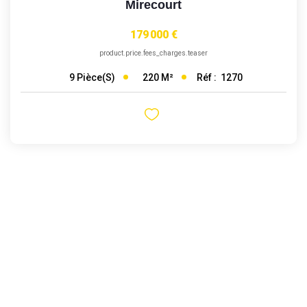
Mirecourt
179 000 €
product.price.fees_charges.teaser
220
M²
Réf :
1270
9
Pièce(s)