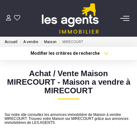
ACHETER
Accueil
A vendre
Maison
MIRECOURT
NOS AGENTS
Modifier les critères de recherche
Type de transaction
Localisation
Acheter
Localisation
BIENS VENDUS
Achat / Vente Maison
Type de bien
Sélectionnez...
Surface min
MIRECOURT - Maison a vendre à
CONTACT
MIRECOURT
Plus de critères
Budget max
ESTIMATION
Créer une alerte
Sur notre site consultez les annonces immobilière de Maison à vendre
MIRECOURT. Trouvez votre Maison sur MIRECOURT grâce aux annonces
immobilières de LES AGENTS.