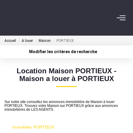
ACHETER
Accueil
A louer
Maison
PORTIEUX
NOS AGENTS
Modifier les critères de recherche
Localisation
Type de transaction
BIENS VENDUS
Surface min
Location Maison PORTIEUX -
Type de bien
Maison a louer à PORTIEUX
Plus de critères
Budget max
CONTACT
Créer une alerte
ESTIMATION
Sur notre site consultez les annonces immobilière de Maison à louer
PORTIEUX. Trouvez votre Maison sur PORTIEUX grâce aux annonces
immobilières de LES AGENTS.
Immobilier PORTIEUX