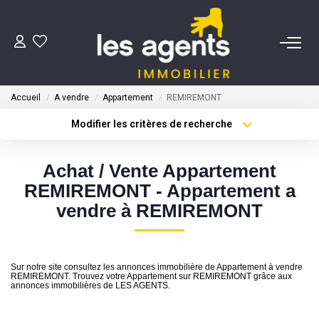
ACHETER
Accueil
A vendre
Appartement
REMIREMONT
NOS AGENTS
Modifier les critères de recherche
Type de transaction
Localisation
Acheter
Localisation
BIENS VENDUS
Achat / Vente Appartement
Type de bien
Sélectionnez...
Surface min
REMIREMONT - Appartement a
CONTACT
vendre à REMIREMONT
Plus de critères
Budget max
ESTIMATION
Créer une alerte
Sur notre site consultez les annonces immobilière de Appartement à vendre
REMIREMONT. Trouvez votre Appartement sur REMIREMONT grâce aux
annonces immobilières de LES AGENTS.