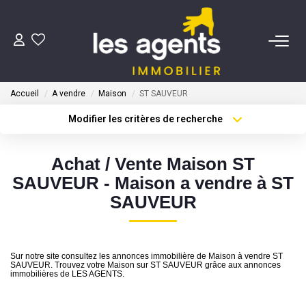
ACHETER
Accueil
A vendre
Maison
ST SAUVEUR
NOS AGENTS
Modifier les critères de recherche
Type de transaction
Localisation
Acheter
Localisation
BIENS VENDUS
Achat / Vente Maison ST
Type de bien
Sélectionnez...
Surface min
SAUVEUR - Maison a vendre à ST
CONTACT
SAUVEUR
Plus de critères
Budget max
ESTIMATION
Créer une alerte
Sur notre site consultez les annonces immobilière de Maison à vendre ST
SAUVEUR. Trouvez votre Maison sur ST SAUVEUR grâce aux annonces
immobilières de LES AGENTS.