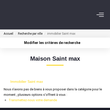
ACHETER
Accueil
Recherche par ville
immobilier Saint max
NOS AGENTS
Modifier les critères de recherche
Localisation
Type de transaction
BIENS VENDUS
Surface min
Maison Saint max
Type de bien
Plus de critères
Budget max
CONTACT
Créer une alerte
Immobilier Saint max
ESTIMATION
Nous n'avons pas de biens à vous proposer dans la catégorie pour le
moment , plusieurs options s'offrent à vous :
Transmettez-nous votre demande