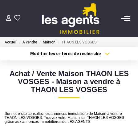
ACHETER
Accueil
A vendre
Maison
THAON LES VOSGES
NOS AGENTS
Modifier les critères de recherche
Localisation
Type de transaction
BIENS VENDUS
Surface min
Achat / Vente Maison THAON LES
Type de bien
VOSGES - Maison a vendre à
Plus de critères
Budget max
CONTACT
THAON LES VOSGES
Créer une alerte
ESTIMATION
Sur notre site consultez les annonces immobilière de Maison à vendre
THAON LES VOSGES. Trouvez votre Maison sur THAON LES VOSGES
grâce aux annonces immobilières de LES AGENTS.