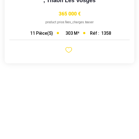
,
Thaon Les Vosges
365 000 €
product.price.fees_charges.teaser
303
M²
Réf :
1358
11
Pièce(s)