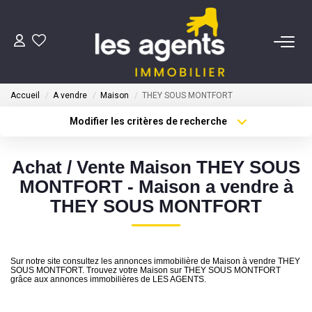
ACHETER
Accueil
A vendre
Maison
THEY SOUS MONTFORT
NOS AGENTS
Modifier les critères de recherche
Type de transaction
Localisation
Acheter
Localisation
BIENS VENDUS
Achat / Vente Maison THEY SOUS
Type de bien
Sélectionnez...
Surface min
MONTFORT - Maison a vendre à
CONTACT
THEY SOUS MONTFORT
Plus de critères
Budget max
ESTIMATION
Créer une alerte
Sur notre site consultez les annonces immobilière de Maison à vendre THEY
SOUS MONTFORT. Trouvez votre Maison sur THEY SOUS MONTFORT
grâce aux annonces immobilières de LES AGENTS.