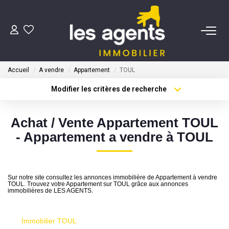
ACHETER
Accueil
A vendre
Appartement
TOUL
NOS AGENTS
Modifier les critères de recherche
Type de transaction
Localisation
Acheter
Localisation
BIENS VENDUS
Achat / Vente Appartement TOUL
Type de bien
Sélectionnez...
Surface min
- Appartement a vendre à TOUL
CONTACT
Plus de critères
Budget max
ESTIMATION
Sur notre site consultez les annonces immobilière de Appartement à vendre
Créer une alerte
TOUL. Trouvez votre Appartement sur TOUL grâce aux annonces
immobilières de LES AGENTS.
Immobilier TOUL